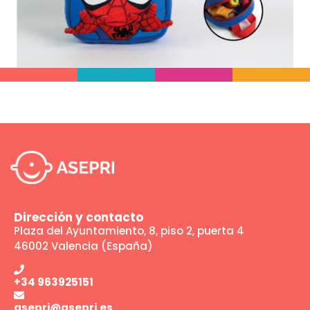
Dirección y contacto
Plaza del Ayuntamiento, 8, piso 2, puerta 4
46002 Valencia (España)
+34 963925151
asepri@asepri.es