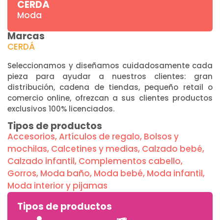
CERDÁ
Moda
Marcas
CERDÁ
Seleccionamos y diseñamos cuidadosamente cada
pieza para ayudar a nuestros clientes: gran
distribución, cadena de tiendas, pequeño retail o
comercio online, ofrezcan a sus clientes productos
exclusivos 100% licenciados.
Tipos de productos
Accesorios
,
Artículos de regalo
,
Bolsos y
mochilas
,
Calcetines y medias
,
Calzado bebé
,
Calzado infantil
,
Complementos cabello
,
Gorros
,
Moda baño
,
Moda bebé
,
Moda infantil
,
Moda interior y pijamas
Tipos de productos