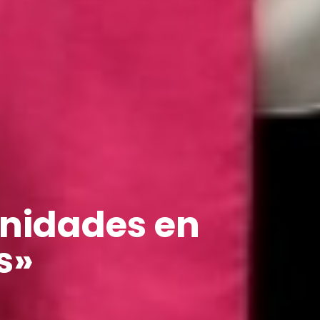
unidades en
s»