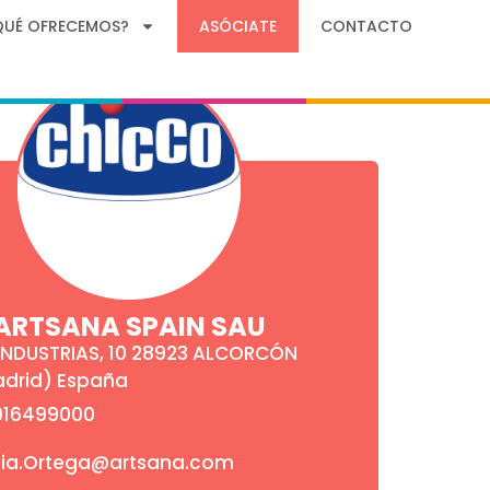
QUÉ OFRECEMOS?
ASÓCIATE
CONTACTO
ARTSANA SPAIN SAU
INDUSTRIAS, 10 28923 ALCORCÓN
drid) España
916499000
cia.Ortega@artsana.com