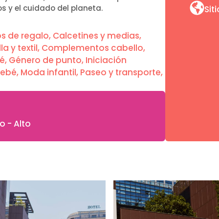
os y el cuidado del planeta.
Sit
os de regalo
,
Calcetines y medias
,
a y textil
,
Complementos cabello
,
bé
,
Género de punto
,
Iniciación
bebé
,
Moda infantil
,
Paseo y transporte
,
o - Alto