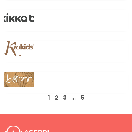
1
2
3
…
5