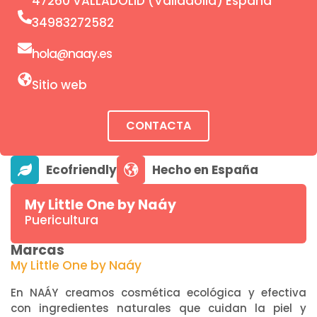
47260 VALLADOLID (Valladolid) España
34983272582
hola@naay.es
Sitio web
CONTACTA
My Little One by Naáy
Puericultura
Marcas
My Little One by Naáy
En NAÁY creamos cosmética ecológica y efectiva
con ingredientes naturales que cuidan la piel y