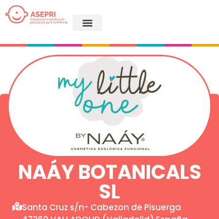
NAÁY BOTANICALS
SL
Santa Cruz s/n- Cabezon de Pisuerga