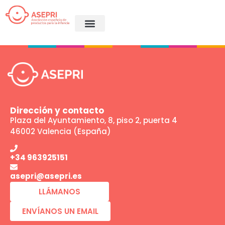
Proximamente
Dirección y contacto
Plaza del Ayuntamiento, 8, piso 2, puerta 4
46002 Valencia (España)
+34 963925151
asepri@asepri.es
LLÁMANOS
ENVÍANOS UN EMAIL