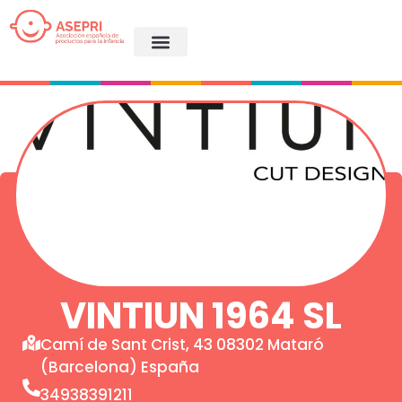
VINTIUN 1964 SL
Camí de Sant Crist, 43 08302 Mataró
(Barcelona) España
34938391211