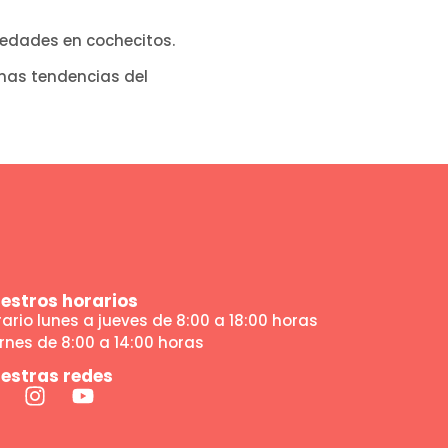
edades en cochecitos.
imas tendencias del
estros horarios
ario lunes a jueves de 8:00 a 18:00 horas
rnes de 8:00 a 14:00 horas
estras redes