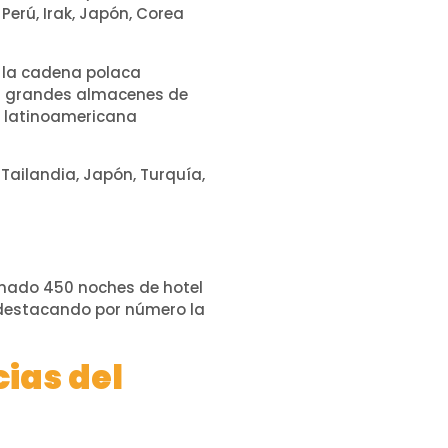
erú, Irak, Japón, Corea
n la cadena polaca
 grandes almacenes de
la latinoamericana
ailandia, Japón, Turquía,
irmado 450 noches de hotel
 destacando por número la
ias del