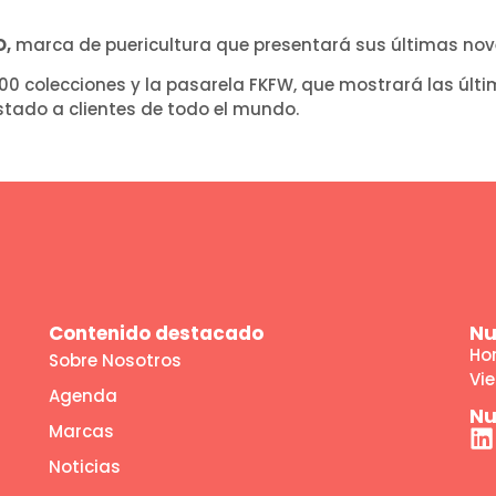
O,
marca de puericultura que presentará sus últimas nov
00 colecciones y la pasarela FKFW, que mostrará las últ
stado a clientes de todo el mundo.
Contenido destacado
Nu
Hor
Sobre Nosotros
Vie
Agenda
Nu
Marcas
Noticias