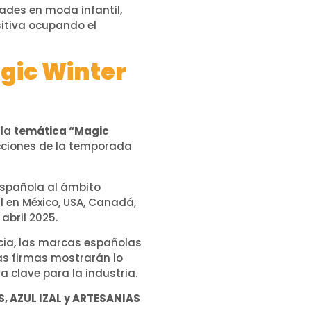
ades en moda infantil,
sitiva ocupando el
gic Winter
 la
temática “Magic
ecciones de la temporada
 española al ámbito
l en México, USA, Canadá,
abril 2025.
encia, las marcas españolas
s firmas mostrarán lo
 clave para la industria.
, AZUL IZAL y ARTESANIAS