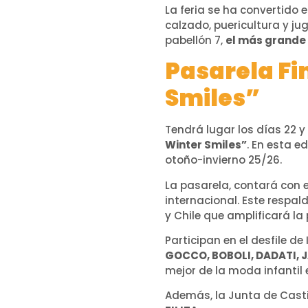
La feria se ha convertido 
calzado, puericultura y ju
pabellón 7,
el más grande 
Pasarela Fi
Smiles”
Tendrá lugar los días 22 y
Winter Smiles”
. En esta e
otoño-invierno 25/26.
La pasarela, contará con 
internacional. Este respa
y Chile que amplificará la
Participan en el desfile d
GOCCO, BOBOLI, DADATI, J
mejor de la moda infantil
Además, la Junta de Casti