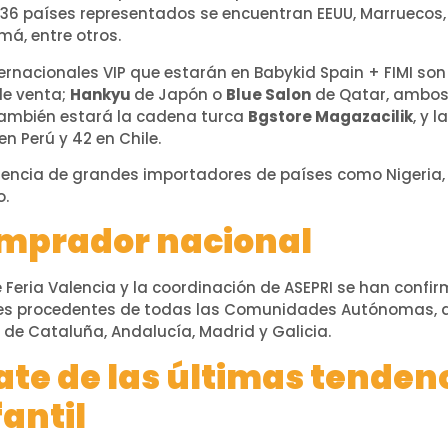
36 países representados se encuentran EEUU, Marruecos, P
má, entre otros.
ternacionales VIP que estarán en Babykid Spain + FIMI so
de venta;
Hankyu
de Japón o
Blue Salon
de Qatar, ambos
 También estará la cadena turca
Bgstore Magazacilik
, y 
en Perú y 42 en Chile.
encia de grandes importadores de países como Nigeria, T
o.
omprador nacional
 Feria Valencia y la coordinación de ASEPRI se han conf
ales procedentes de todas las Comunidades Autónomas,
de Cataluña, Andalucía, Madrid y Galicia.
te de las últimas tendenc
antil