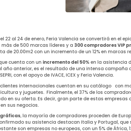
el 22 al 24 de enero, Feria Valencia se convertirá en el ep
 a más de 500 marcas líderes y a
300 compradores VIP p
uta de 20.00m2 con un incremento de un 12% en marcas r
, que cuenta con un
incremento del 50%
en la asistencia d
al año anterior, es el resultado de una intensa campaña
EPRI, con el apoyo de IVACE, ICEX y Feria Valencia.
s clientes internacionales cuentan en su catálogo con mo
icultura y juguetes. Finalmente, el 37% de los comprador
do en su oferta. Es decir, gran parte de estas empresas 
en sus negocios.
gráficas
, la mayoría de compradores proceden de Europa
nfirmado su asistencia destacan Italia y Portugal, que 
restante son empresas no europeas, con un 5% de África, 1