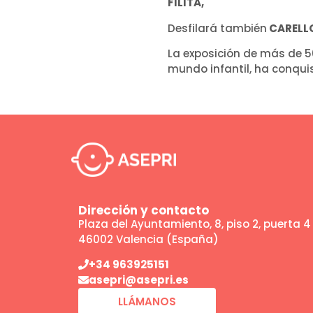
FILITA,
Desfilará también
CARELL
La exposición de más de 5
mundo infantil, ha conqui
Dirección y contacto
Plaza del Ayuntamiento, 8, piso 2, puerta 4
46002 Valencia (España)
+34 963925151
asepri@asepri.es
LLÁMANOS