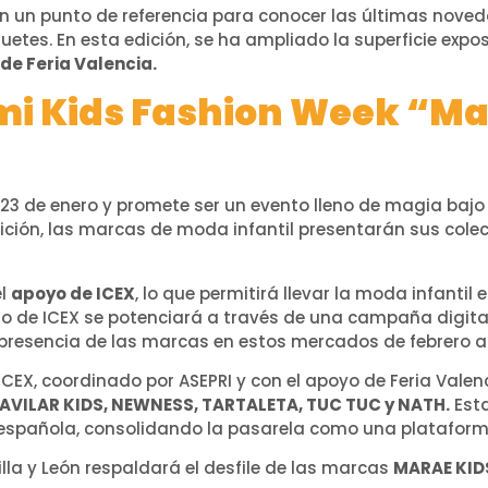
en un punto de referencia para conocer las últimas noved
guetes. En esta edición, se ha ampliado la superficie expo
de Feria Valencia.
mi Kids Fashion Week “Ma
 23 de enero y promete ser un evento lleno de magia bajo
dición, las marcas de moda infantil presentarán sus col
el
apoyo de ICEX
, lo que permitirá llevar la moda infantil
ldo de ICEX se potenciará a través de una campaña digita
 presencia de las marcas en estos mercados de febrero a 
e ICEX, coordinado por ASEPRI y con el apoyo de Feria Val
AVILAR KIDS, NEWNESS, TARTALETA, TUC TUC y NATH.
Esta
 española, consolidando la pasarela como una plataforma
lla y León respaldará el desfile de las marcas
MARAE KIDS