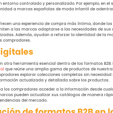
un entorno controlado y personalizado. Por ejemplo, en e
tunidad a marcas españolas de moda infantil de adentra
ofrecen una experiencia de compra más íntima, donde lo
miten a las marcas adaptarse a las necesidades de sus cl
izadas. Además, ayudan a reforzar la identidad de la ma
os compradores.
igitales
on otra herramienta esencial dentro de los formatos B2B.
tal
que reúne una amplia gama de productos de nuestra
pradores explorar colecciones completas sin necesidad 
nformación actualizada y detallada sobre los productos.
a los compradores acceder a la información desde cualqu
arcas pueden actualizar sus catálogos de manera rápid
 tendencias del mercado.
ión de formatos B2B en la