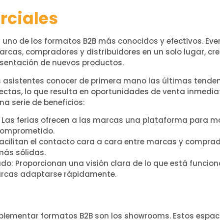
rciales
n uno de los formatos B2B más conocidos y efectivos. Eve
rcas, compradores y distribuidores en un solo lugar, cr
resentación de nuevos productos.
os asistentes conocer de primera mano las últimas tenden
ectas, lo que resulta en oportunidades de venta inmediata
una serie de beneficios:
: Las ferias ofrecen a las marcas una plataforma para m
 comprometido.
 Facilitan el contacto cara a cara entre marcas y compra
más sólidas.
o: Proporcionan una visión clara de lo que está funcio
arcas adaptarse rápidamente.
mplementar formatos B2B son los showrooms. Estos espac