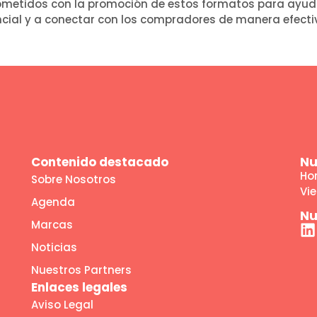
etidos con la promoción de estos formatos para ayud
cial y a conectar con los compradores de manera efecti
Contenido destacado
Nu
Hor
Sobre Nosotros
Vie
Agenda
Nu
Marcas
Noticias
Nuestros Partners
Enlaces legales
Aviso Legal