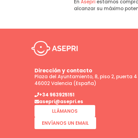
En
Asepri
estamos comprom
alcanzar su máximo poten
Dirección y contacto
Plaza del Ayuntamiento, 8, piso 2, puerta 4
46002 Valencia (España)
+34 963925151
asepri@asepri.es
LLÁMANOS
ENVÍANOS UN EMAIL