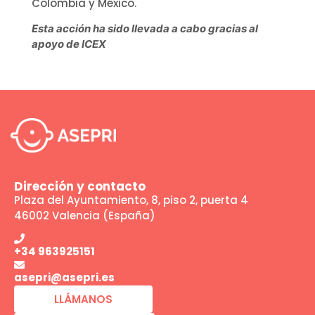
Colombia y México.
Esta acción ha sido llevada a cabo gracias al
apoyo de ICEX
Dirección y contacto
Plaza del Ayuntamiento, 8, piso 2, puerta 4
46002 Valencia (España)
+34 963925151
asepri@asepri.es
LLÁMANOS