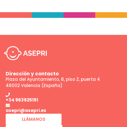
Dirección y contacto
Plaza del Ayuntamiento, 8, piso 2, puerta 4
46002 Valencia (España)
+34 963925151
asepri@asepri.es
LLÁMANOS