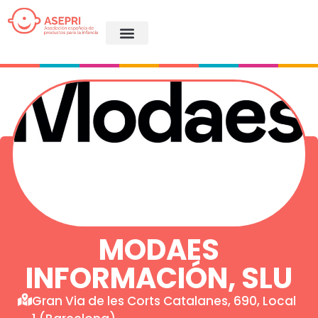
MODAES
INFORMACIÓN, SLU
Gran Via de les Corts Catalanes, 690, Local