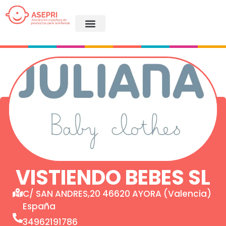
VISTIENDO BEBES SL
C/ SAN ANDRES,20 46620 AYORA (Valencia)
España
34962191786