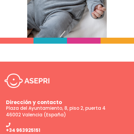
Dirección y contacto
Plaza del Ayuntamiento, 8, piso 2, puerta 4
46002 Valencia (España)
+34 963925151