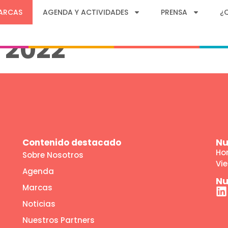
INE. Noticias y m
ARCAS
AGENDA Y ACTIVIDADES
PRENSA
¿
 2022
Contenido destacado
Nu
Hor
Sobre Nosotros
Vie
Agenda
Nu
Marcas
Noticias
Nuestros Partners