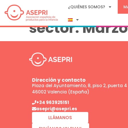
ASEPRI MAGAZ
¿QUIÉNES SOMOS?
M
sector. Marzo
Dirección y contacto
Plaza del Ayuntamiento, 8, piso 2, puerta 4
46002 Valencia (España)
+34 963925151
asepri@asepri.es
LLÁMANOS