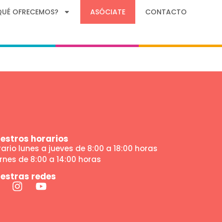
arcas del
QUÉ OFRECEMOS?
ASÓCIATE
CONTACTO
estros horarios
ario lunes a jueves de 8:00 a 18:00 horas
rnes de 8:00 a 14:00 horas
estras redes