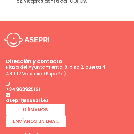
Hoz, vicepresidenta del ICOPCV.
Dirección y contacto
Plaza del Ayuntamiento, 8, piso 2, puerta 4
46002 Valencia (España)
+34 963925151
asepri@asepri.es
LLÁMANOS
ENVÍANOS UN EMAIL