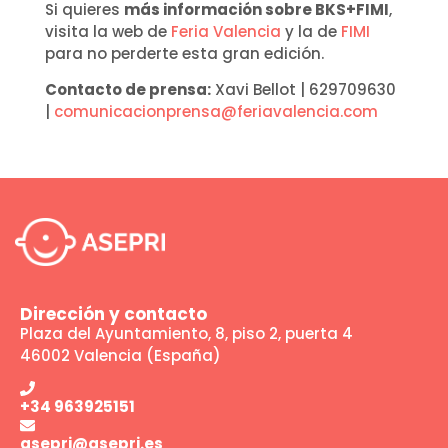
Si quieres
más información sobre BKS+FIMI
,
visita la web de
Feria Valencia
y la de
FIMI
para no perderte esta gran edición.
Contacto de prensa:
Xavi Bellot | 629709630
|
comunicacionprensa@feriavalencia.com
Dirección y contacto
Plaza del Ayuntamiento, 8, piso 2, puerta 4
46002 Valencia (España)
+34 963925151
asepri@asepri.es