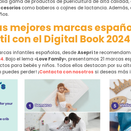
lia gama de productos de puericultura de alta calidad,
cesorios
como baberos o cojines de lactancia. Además,
ños.
as mejores marcas español
til con el Digital Book 2024
rcas infantiles españolas, desde
Asepri
te recomendamo
24
. Bajo el lema «
Love Family
«, presentamos 21 marcas es
tos para bebés y niños. Todos ellos destacan por su alt
o puedes perder! ¡
Contacta con nosotros
si deseas más 