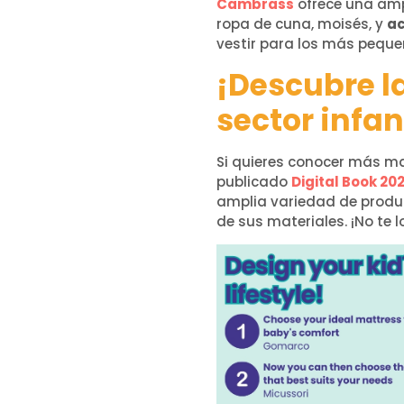
Cambrass
ofrece una amp
ropa de cuna, moisés, y
ac
vestir para los más peque
¡Descubre l
sector infan
Si quieres conocer más ma
publicado
Digital Book 20
amplia variedad de produc
de sus materiales. ¡No te l