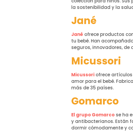
colección para niños. Sus
la sostenibilidad y la sal
Jané
Jané
ofrece productos c
tu bebé. Han acompañado 
seguros, innovadores, de a
Micussori
Micussori
ofrece artículos
amor para el bebé. Fabric
más de 35 países.
Gomarco
El grupo Gomarco
se ha e
y antibacterianos. Están 
dormir cómodamente y co