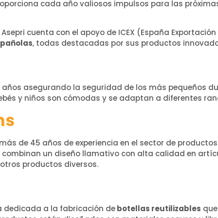
proporciona cada año valiosos impulsos para las próxima
, Asepri cuenta con el apoyo de ICEX (España Exportación 
spañolas
, todas destacadas por sus productos innovador
5 años asegurando la seguridad de los más pequeños du
bebés y niños son cómodas y se adaptan a diferentes ra
ms
ás de 45 años de experiencia en el sector de productos 
, combinan un diseño llamativo con alta calidad en art
y otros productos diversos.
 dedicada a la fabricación de
botellas reutilizables
que