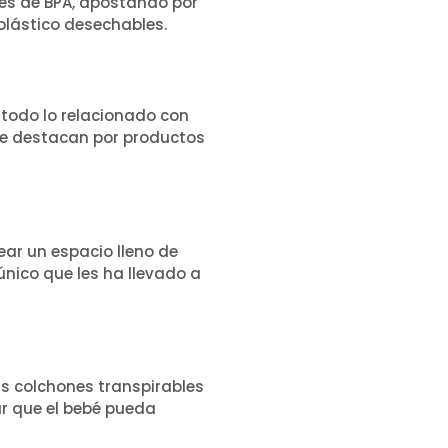
res de BPA, apostando por
 plástico desechables.
 todo lo relacionado con
ue destacan por productos
ear un espacio lleno de
único que les ha llevado a
s colchones transpirables
ar que el bebé pueda