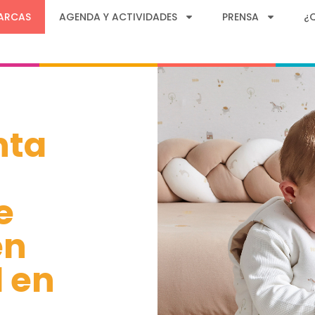
ARCAS
AGENDA Y ACTIVIDADES
PRENSA
¿
nta
e
en
 en