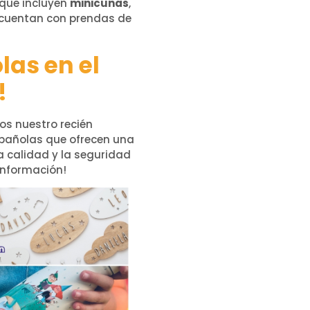
 que incluyen
minicunas
,
 cuentan con prendas de
as en el
!
s nuestro recién
pañolas que ofrecen una
a calidad y la seguridad
información!